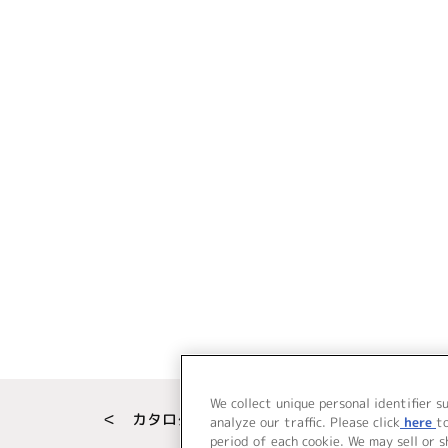
We collect unique personal identifier s
＜ カタログサイト トップページへ
analyze our traffic. Please click
here
t
period of each cookie. We may sell or 