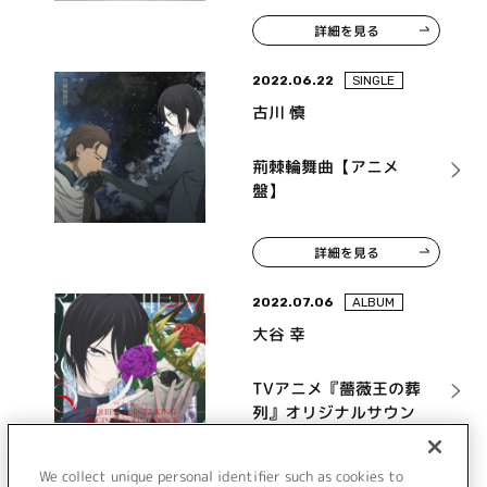
詳細を見る
2022.06.22
SINGLE
古川 慎
荊棘輪舞曲【アニメ
盤】
詳細を見る
2022.07.06
ALBUM
大谷 幸
TVアニメ『薔薇王の葬
列』オリジナルサウン
ドトラック
詳細を見る
We collect unique personal identifier such as cookies to