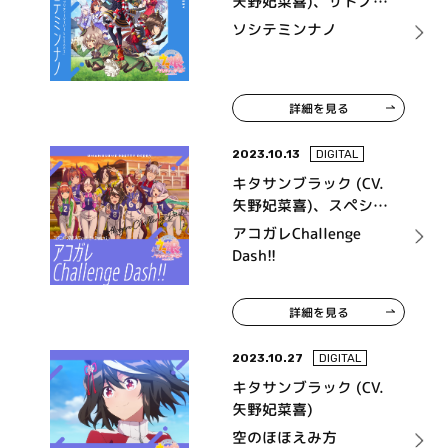
矢野妃菜喜)、サトノダ
イヤモンド (CV. 立花日
ソシテミンナノ
菜)、サトノクラウン
(CV. 鈴代紗弓)、シュヴ
ァルグラン (CV. 夏吉ゆ
詳細を見る
うこ)、サウンズオブア
ース (CV. MAKIKO)、ド
ゥラメンテ (CV. 秋奈)
2023.10.13
DIGITAL
キタサンブラック (CV.
矢野妃菜喜)、スペシャ
ルウィーク (CV. 和氣あ
アコガレChallenge
ず未)、サイレンススズ
Dash!!
カ (CV. 高野麻里佳)、ト
ウカイテイオー (CV.
詳細を見る
Machico)、ウオッカ
(CV. 大橋彩香)、ダイワ
スカーレット (CV. 木村
2023.10.27
DIGITAL
千咲)、ゴールドシップ
キタサンブラック (CV.
(CV. 上田 瞳)、メジロマ
矢野妃菜喜)
ックイーン (CV. 大西沙
空のほほえみ方
織)