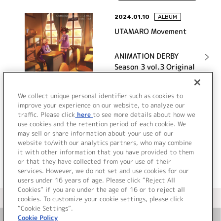
2024.01.10
ALBUM
UTAMARO Movement
ANIMATION DERBY
Season 3 vol.3 Original
Sound Track
詳細を見る
We collect unique personal identifier such as cookies to
improve your experience on our website, to analyze our
traffic. Please click
here
to see more details about how we
use cookies and the retention period of each cookie. We
VIEW MORE
may sell or share information about your use of our
website to/with our analytics partners, who may combine
it with other information that you have provided to them
or that they have collected from your use of their
services. However, we do not set and use cookies for our
users under 16 years of age. Please click “Reject All
Cookies” if you are under the age of 16 or to reject all
＜ カタログサイト トップページへ
cookies. To customize your cookie settings, please click
“Cookie Settings”.
Cookie Policy