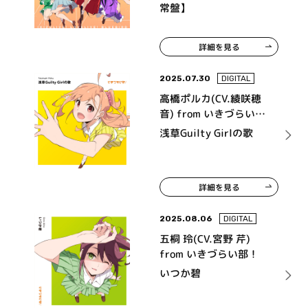
常盤】
詳細を見る
2025.07.30
DIGITAL
高橋ポルカ(CV.綾咲穂
音) from いきづらい
部！
浅草Guilty Girlの歌
詳細を見る
2025.08.06
DIGITAL
五桐 玲(CV.宮野 芹)
from いきづらい部！
いつか碧