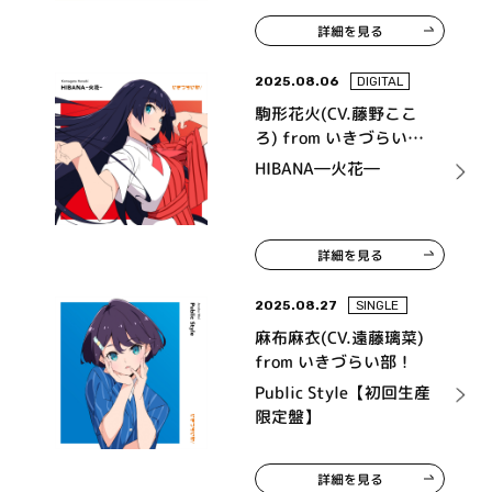
詳細を見る
2025.08.06
DIGITAL
駒形花火(CV.藤野ここ
ろ) from いきづらい
部！
HIBANA―火花―
詳細を見る
2025.08.27
SINGLE
麻布麻衣(CV.遠藤璃菜)
from いきづらい部！
Public Style【初回生産
限定盤】
詳細を見る