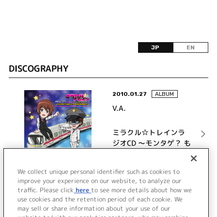
JP
EN
DISCOGRAPHY
2010.01.27
ALBUM
V.A.
ミラクル☆トレインラ
ジオCD ～モンタゲ？ も
んじゃ!? montage!!～
詳細を見る
We collect unique personal identifier such as cookies to
improve your experience on our website, to analyze our
traffic. Please click
here
to see more details about how we
use cookies and the retention period of each cookie. We
VIEW MORE
may sell or share information about your use of our