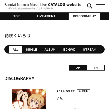
TOP
LIVE•EVENT
DISCOGRAPHY
花咲くいろは
ALL
SINGLE
ALBUM
BD•DVD
STREAM
JP
EN
DISCOGRAPHY
2024.03.27
ALBUM
V.A.