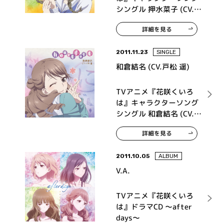
シングル 押水菜子 (CV.豊
崎愛生) ダイヤモンド
詳細を見る
2011.11.23
SINGLE
和倉結名 (CV.戸松 遥)
TVアニメ『花咲くいろ
は』キャラクターソング
シングル 和倉結名 (CV.戸
松 遥) heartfelt
詳細を見る
2011.10.05
ALBUM
V.A.
TVアニメ『花咲くいろ
は』ドラマCD ～after
days～