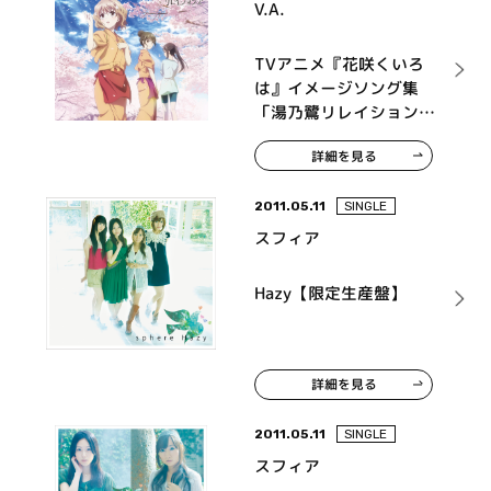
V.A.
TVアニメ『花咲くいろ
は』イメージソング集
「湯乃鷺リレイション
ズ」
詳細を見る
2011.05.11
SINGLE
スフィア
Hazy【限定生産盤】
詳細を見る
2011.05.11
SINGLE
スフィア