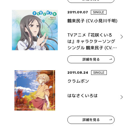
2011.09.07
SINGLE
鶴来民子 (CV.小見川千明)
TVアニメ『花咲くいろ
は』キャラクターソング
シングル 鶴来民子 (CV.小
見川千明) ナミダで咲く
詳細を見る
花
2011.08.24
SINGLE
クラムボン
はなさくいろは
詳細を見る