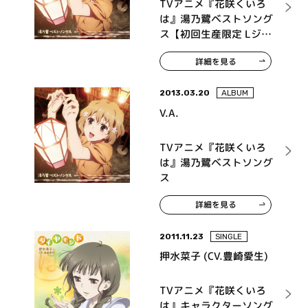
TVアニメ『花咲くいろ
は』湯乃鷺ベストソング
ス【初回生産限定 Lジャ
ケ仕様】
詳細を見る
2013.03.20
ALBUM
V.A.
TVアニメ『花咲くいろ
は』湯乃鷺ベストソング
ス
詳細を見る
2011.11.23
SINGLE
押水菜子 (CV.豊崎愛生)
TVアニメ『花咲くいろ
は』キャラクターソング