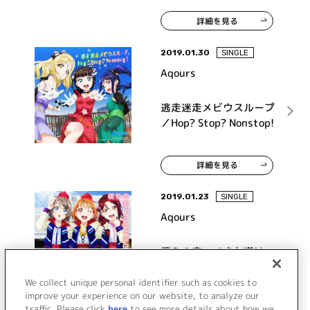
詳細を見る
2019.01.30
SINGLE
Aqours
逃走迷走メビウスループ
／Hop? Stop? Nonstop!
詳細を見る
2019.01.23
SINGLE
Aqours
僕らの走ってきた道は…
／Next SPARKLING!!
We collect unique personal identifier such as cookies to
improve your experience on our website, to analyze our
traffic. Please click
here
to see more details about how we
詳細を見る