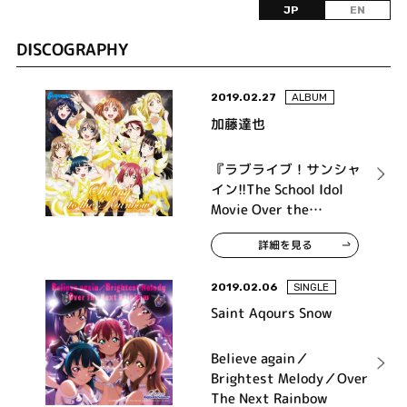
JP
EN
DISCOGRAPHY
2019.02.27
ALBUM
加藤達也
『ラブライブ！サンシャ
イン!!The School Idol
Movie Over the
Rainbow』オリジナルサ
詳細を見る
ウンドトラック Sailing
to the Rainbow
2019.02.06
SINGLE
Saint Aqours Snow
Believe again／
Brightest Melody／Over
The Next Rainbow