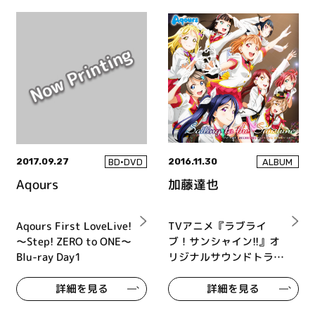
2017.09.27
2016.11.30
BD•DVD
ALBUM
Aqours
加藤達也
Aqours First LoveLive!
TVアニメ『ラブライ
～Step! ZERO to ONE～
ブ！サンシャイン!!』オ
Blu-ray Day1
リジナルサウンドトラッ
ク Sailing to the
Sunshine
詳細を見る
詳細を見る