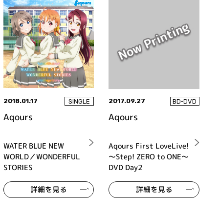
2018.01.17
2017.09.27
SINGLE
BD•DVD
Aqours
Aqours
WATER BLUE NEW
Aqours First LoveLive!
WORLD／WONDERFUL
～Step! ZERO to ONE～
STORIES
DVD Day2
詳細を見る
詳細を見る