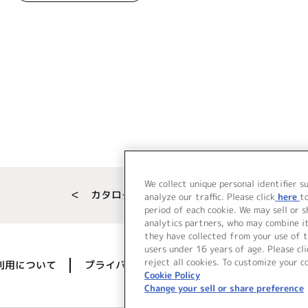
We collect unique personal identifier s
＜ カタログサイト トップページへ
analyze our traffic. Please click
here
t
period of each cookie. We may sell or 
analytics partners, who may combine i
they have collected from your use of t
users under 16 years of age. Please cli
reject all cookies. To customize your c
利用について
プライバシーポリシー
著作権／肖像権に
Cookie Policy
Change your sell or share preference