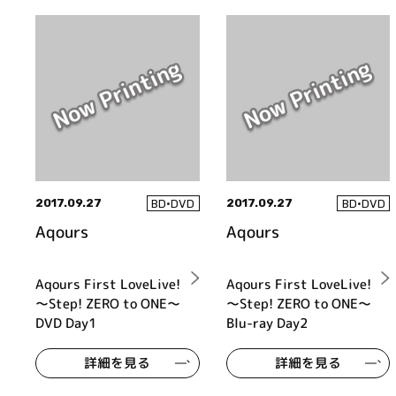
2017.09.27
2017.09.27
BD•DVD
BD•DVD
Aqours
Aqours
Aqours First LoveLive!
Aqours First LoveLive!
～Step! ZERO to ONE～
～Step! ZERO to ONE～
DVD Day1
Blu-ray Day2
詳細を見る
詳細を見る