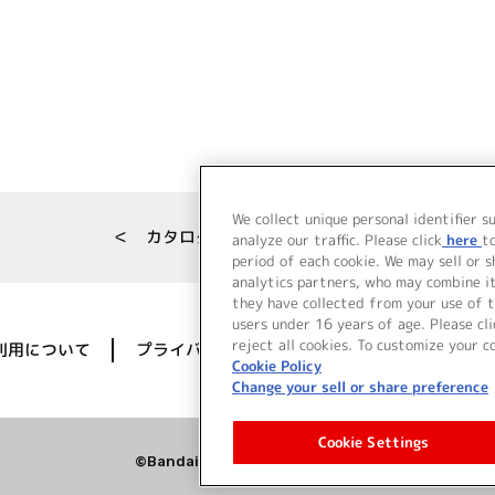
We collect unique personal identifier s
＜ カタログサイト トップページへ
analyze our traffic. Please click
here
t
period of each cookie. We may sell or 
analytics partners, who may combine i
they have collected from your use of t
users under 16 years of age. Please cli
reject all cookies. To customize your c
利用について
プライバシーポリシー
著作権／肖像権に
Cookie Policy
Change your sell or share preference
Cookie Settings
©Bandai Namco Music Live Inc.