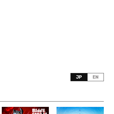
JP
EN