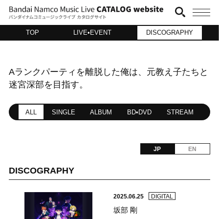
TOP
LIVE•EVENT
DISCOGRAPHY
Aランクパーティを離脱した俺は、元教え子たちと
迷宮深部を目指す。
ALL
SINGLE
ALBUM
BD•DVD
STREAM
JP
EN
DISCOGRAPHY
2025.06.25
DIGITAL
坂部 剛