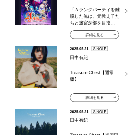
『Ａランクパーティを離
脱した俺は、元教え子た
ちと迷宮深部を目指
す。』オリジナルサウン
詳細を見る
ドトラック
2025.05.21
SINGLE
田中有紀
Treasure Chest【通常
盤】
詳細を見る
2025.05.21
SINGLE
田中有紀