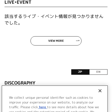
LIVE•EVENT
該当するライブ・イベント情報が見つかりません
でした。
VIEW MORE
JP
EN
DISCOGRAPHY
該当するリリース情報が見つかりませんでした。
We collect unique personal identifier such as cookies to
improve your experience on our website, to analyze our
traffic. Please click
here
to see more details about how we
use cookies and the retention period of each cookie. We