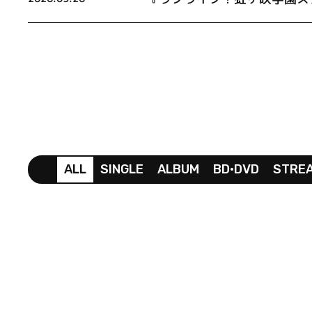
ALL
SINGLE
ALBUM
BD•DVD
STRE