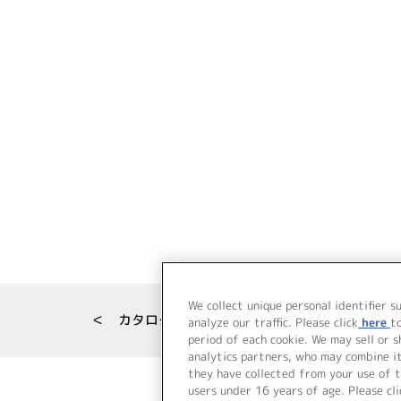
We collect unique personal identifier s
＜ カタログサイト トップページへ
analyze our traffic. Please click
here
t
period of each cookie. We may sell or 
analytics partners, who may combine i
they have collected from your use of t
users under 16 years of age. Please cli