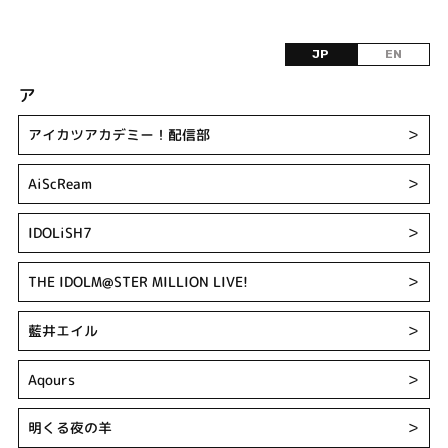
JP
EN
ア
アイカツアカデミー！配信部
＞
AiScReam
＞
IDOLiSH7
＞
THE IDOLM@STER MILLION LIVE!
＞
藍井エイル
＞
Aqours
＞
明くる夜の羊
＞