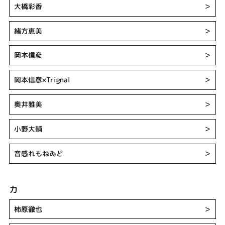
大橋彩香
＞
緒方恵美
＞
岡本信彦
＞
岡本信彦×Trignal
＞
奥井雅美
＞
小野大輔
＞
音感れもねゐど
＞
カ
柿原徹也
＞