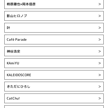
柿原徹也×岡本信彦
＞
影山ヒロノブ
＞
叶
＞
Café Parade
＞
神谷浩史
＞
KAmiYU
＞
KALEIDOSCORE
＞
きただにひろし
＞
CatChu!
＞