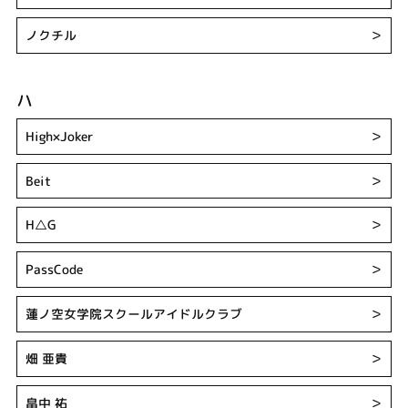
ノクチル
＞
ハ
High×Joker
＞
Beit
＞
H△G
＞
PassCode
＞
蓮ノ空女学院スクールアイドルクラブ
＞
畑 亜貴
＞
畠中 祐
＞