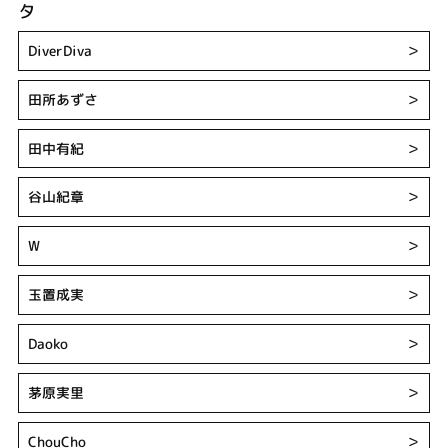
タ
DiverDiva
＞
田所あずさ
＞
田中有紀
＞
谷山紀章
＞
W
＞
玉置成実
＞
Daoko
＞
茅原実里
＞
ChouCho
＞