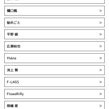
口楓
＞
樋
秘めごと
＞
平野 綾
＞
広瀬裕也
＞
fhána
＞
渕上 舞
＞
F-LAGS
＞
FloweRiЯy
＞
降幡 愛
＞