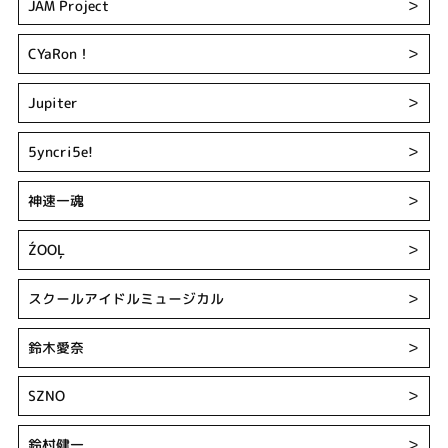
JAM Project
＞
CYaRon！
＞
Jupiter
＞
5yncri5e!
＞
神速一魂
＞
ŹOOĻ
＞
スクールアイドルミュージカル
＞
鈴木愛奈
＞
SZNO
＞
鈴村健一
＞