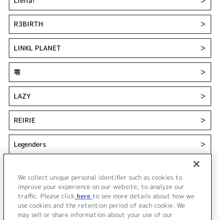
Liella!
＞
R3BIRTH
＞
LINKL PLANET
＞
零
＞
LAZY
＞
REIRIE
＞
Legenders
＞
Reφilm
＞
We collect unique personal identifier such as cookies to
improve your experience on our website, to analyze our
れるりり
＞
traffic. Please click
here
to see more details about how we
use cookies and the retention period of each cookie. We
may sell or share information about your use of our