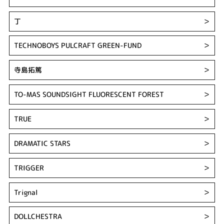
丁
＞
TECHNOBOYS PULCRAFT GREEN-FUND
＞
寺島拓篤
＞
TO-MAS SOUNDSIGHT FLUORESCENT FOREST
＞
TRUE
＞
DRAMATIC STARS
＞
TRIGGER
＞
Trignal
＞
DOLLCHESTRA
＞